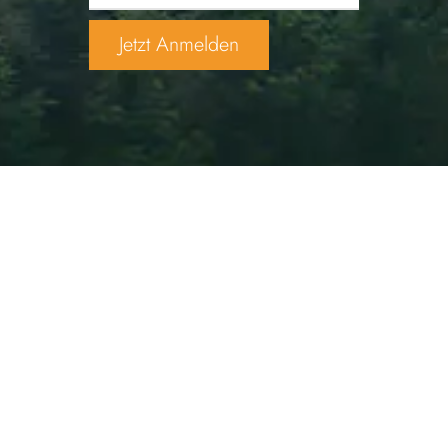
Weise Lebensführung gelingt
keinem durch Zufall. Man muss,
solange man lebt, lernen, wie man
leben soll.
Lucius Annaeus Seneca